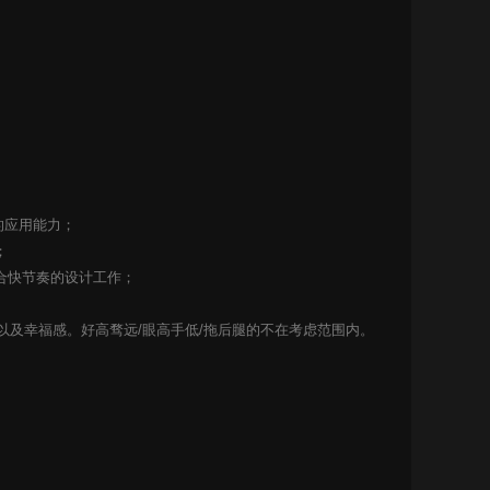
。
软件的应用能力；
；
合快节奏的设计工作；
以及幸福感。好高骛远/眼高手低/拖后腿的不在考虑范围内。
；