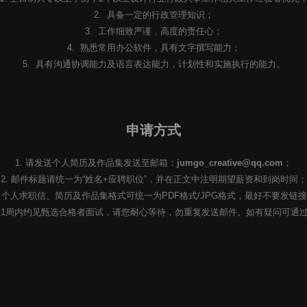
2. 具备一定的行政管理知识；
3. 工作细致严谨，高度的责任心；
4. 熟悉常用办公软件，具有文字撰写能力；
5. 具有沟通协调能力及语言表达能力，计划性和实施执行的能力。
申请方式
1. 请发送个人简历及作品集发送至邮箱：
jumgo_creative@qq.com
；
2. 邮件标题请统一为“姓名+应聘职位”，并在正文中注明期望薪资和到岗时间；
. 个人求职信、简历及作品集格式可统一为PDF格式/JPG格式，最好不要发链
会在1周内约见甄选合格者面试，请您耐心等待，勿重复发送邮件。如有疑问可通