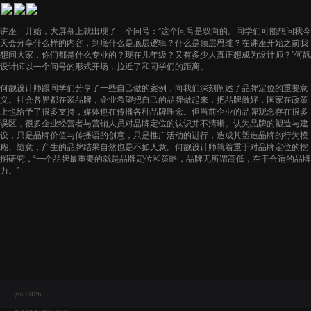
联系·CONTACT
讲座一开始，大屏幕上就出现了一个问号：”这个问号是双向的。同学们可能想问我今
天会分享什么样的内容，到底什么是底层逻辑？什么是顶层思维？在讲座开始之前我
想问大家，你们都是什么专业的？现在几年级？又有多少人真正想成为设计师？”何靓
设计师以一个问号的形式开场，拉近了和同学们的距离。
何靓设计师跟同学们分享了一些自己做的案例，向我们深刻阐述了品牌定位的重要意
义。社会各界都在谈品牌，企业希望把自己的品牌做起来，把品牌做好，国家在政策
上也给予了很多支持，媒体也在传播各种品牌理念。但当前企业的品牌观念存在很多
误区，很多企业经营者与营销人员对品牌定位的认识并不清晰。认为品牌的塑造与建
设，只是品牌价值与传播语的创意，只是推广活动的进行，造成其塑造品牌的行为模
糊、随意，产生的品牌结果自然也是不如人意。何靓设计师就着重于对品牌定位的挖
掘研究，“一个品牌最重要的就是品牌定位和策略，品牌无所谓高低，在于合适的品牌
力。”
(©) 2026