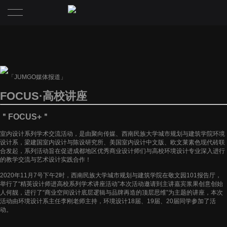
首页
项目·PROJECT
「JUMGO媒体报道」
关于浆果·ABOUT JUMGO
FOCUS·高校讲座
资讯·NEWS
团队·TEAM
＂FOCUS+＂
室内设计系列学术交流活动，是由聚向传媒、西南民族大学城市规划与建筑学院环境
理念·CONCEPT
媒体·MEDIA
设计系，梁建国室内设计与陈设研究所、美国室内设计中文版、欧文莱素色现代砖联
合发起，系列活动旨在促进成都地区优秀商业设计师们与高校环境设计专业深入进行
的教学交流与艺术设计实践合作！
荣誉·HONOR
2020年11月7号下午2时，西南民族大学城市规划与建筑学院在敬文园101报告厅，
举行了“精英设计师进高校系列学术讲座活动”本次活动邀请到主讲嘉宾浆果创意创始
联系·CONTACT
人何靓，进行了“商业空间设计底层逻辑与品牌再造的顶层思维”为主题的讲座，本次
活动由环境设计系主任李刚老师主持，环境设计18届、19届、20届同学参加了活
动。
招聘·JOBS