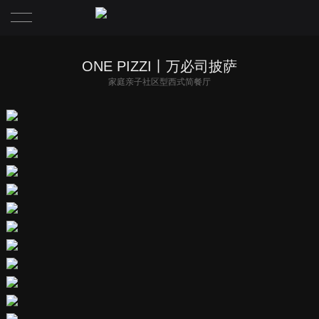
首页
ONE PIZZI丨万必司披萨
家庭亲子社区型西式简餐厅
项目·PROJECT
关于浆果·ABOUT JUMGO
资讯·NEWS
团队·TEAM
联系·CONTACT
理念·CONCEPT
媒体·MEDIA
荣誉·HONOR
招聘·JOBS
联系·CONTACT