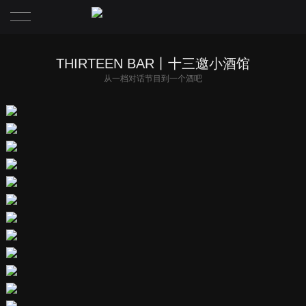
首页
THIRTEEN BAR丨十三邀小酒馆
从一档对话节目到一个酒吧
项目·PROJECT
关于浆果·ABOUT JUMGO
资讯·NEWS
团队·TEAM
联系·CONTACT
理念·CONCEPT
媒体·MEDIA
荣誉·HONOR
招聘·JOBS
联系·CONTACT